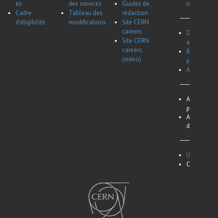
es
des services
Guides de
remboursem
Cadre
Tableau des
rédaction
d'éligibilité
modifications
Site CERN
careers
Dates des c
Site CERN
associés et
careers
Représenta
(video)
pour les bo
Aperçu du 
Avis de conf
personnel e
Avis de conf
départemen
Utilisation d
Contactez-