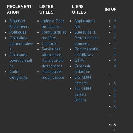
REGLEMENT
LISTES
LIENS
INFORMATION
ATION
UTILES
UTILES
Statuts et
Index A-Z des
Applications
Membres du
Règlements
procédures
AIS
Récapitulat
Politiques
Formulaires et
Bureau de la
Tableau réc
Circulaires
modèles
Protection des
stagiaires,
administrative
Contacts
données
Tableau réc
s
Service des
Documentatio
maladie et
Circulaires
attestations
n CERNBox
invalidité d
opérationnell
via le portail
GTPA
Vue d'ensem
es
des services
Guides de
remboursem
Cadre
Tableau des
rédaction
d'éligibilité
modifications
Site CERN
careers
Dates des c
Site CERN
associés et
careers
Représenta
(video)
pour les bo
Aperçu du 
Avis de conf
personnel e