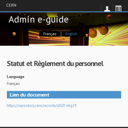
CERN
Skip
Admin e-guide
to
main
content
Français
English
Statut et Règlement du personnel
Language
Français
Lien du document
https://repository.cern/records/zt02f-ehg29