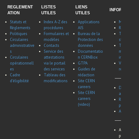
REGLEMENT
LISTES
LIENS
INFORMATION
ATION
UTILES
UTILES
Statuts et
Index A-Z des
Applications
Membres du
Règlements
procédures
AIS
Récapitulat
Politiques
Formulaires et
Bureau de la
Tableau réc
Circulaires
modèles
Protection des
stagiaires,
administrative
Contacts
données
Tableau réc
s
Service des
Documentatio
maladie et
Circulaires
attestations
n CERNBox
invalidité d
opérationnell
via le portail
GTPA
Vue d'ensem
es
des services
Guides de
remboursem
Cadre
Tableau des
rédaction
d'éligibilité
modifications
Site CERN
careers
Dates des c
Site CERN
associés et
careers
Représenta
(video)
pour les bo
Aperçu du 
Avis de conf
personnel e