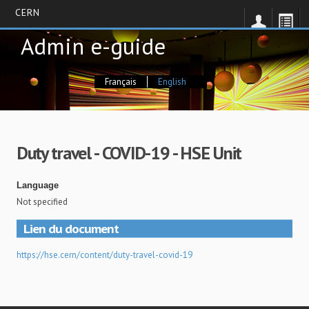
CERN
Skip
Admin e-guide
to
main
content
Français
English
Duty travel - COVID-19 - HSE Unit
Language
Not specified
Lien du document
https://hse.cern/content/duty-travel-covid-19