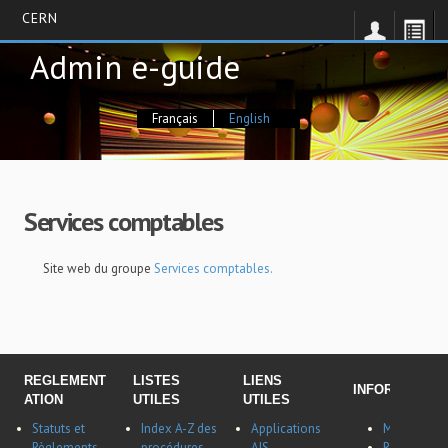
CERN
Skip
Admin e-guide
to
main
content
Français
English
Services comptables
Site web du groupe
Services comptables.
REGLEMENT
LISTES
LIENS
INFORMATION
ATION
UTILES
UTILES
Statuts et
Index A-Z des
Applications
Membres du
Règlements
procédures
AIS
Récapitulat