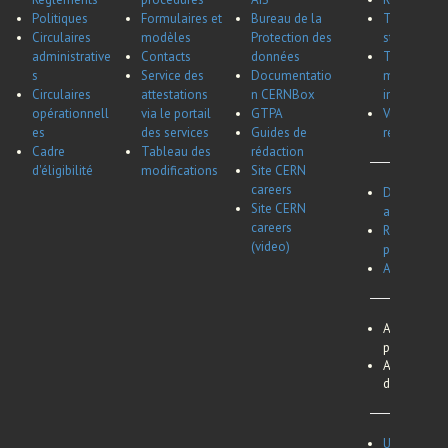
Politiques
Formulaires et
Bureau de la
Tableau réc
Circulaires
modèles
Protection des
stagiaires,
administrative
Contacts
données
Tableau réc
s
Service des
Documentatio
maladie et
Circulaires
attestations
n CERNBox
invalidité d
opérationnell
via le portail
GTPA
Vue d'ensem
es
des services
Guides de
remboursem
Cadre
Tableau des
rédaction
d'éligibilité
modifications
Site CERN
careers
Dates des c
Site CERN
associés et
careers
Représenta
(video)
pour les bo
Aperçu du 
Avis de conf
personnel e
Avis de conf
départemen
Utilisation d